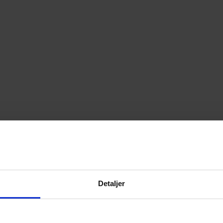
om du kender fra almindelige dyrlæger.
Detaljer