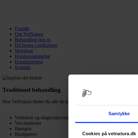
Forside
Om VetNatura
Behandling hos os
Dit besøg i praksissen
Webshop
Hundesvømmehal
Hundetræning
Kontakt
Traditionel behandling
Hos VetNatura finder du alle de konventionelle behandlingsformer, s
Samtykke
Visitation og diagnosticering
Vaccinationer
Røntgen
Cookies på vetnatura.dk
Blodprøver