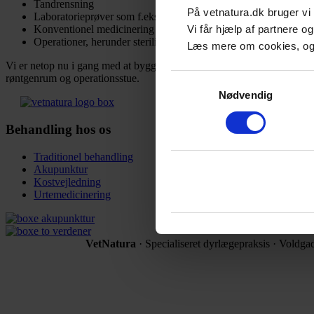
Tandrensning
På vetnatura.dk bruger vi c
Laboratorieprøver som f.eks. ormetjekprøve.
Vi får hjælp af partnere o
Konventionel medicinering
Operationer, herunder sterilisation/kastration
Læs mere om cookies, og
Vi er netop nu i gang med at bygge om, og når alt står klart først på fo
Samtykkevalg
røntgenrum og operationsstue.
Nødvendig
Behandling
hos os
Traditionel behandling
Akupunktur
Kostvejledning
Urtemedicinering
VetNatura
· Specialiseret dyrlægepraksis · Voldga