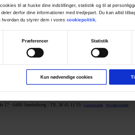
ookies til at huske dine indstillinger, statistik og til at personli
g deler derfor dine informationer med tredjepart. Du kan altid til
 hvordan du styrer dem i vores
cookiepolitik
.
råret 2013, har vi naturligvis eget laboratorium,
Præferencer
Statistik
Kun nødvendige cookies
Ti
de 17 · 6400 Sønderborg · Tlf. 38 41 11 55
·
Cookiepolitik
·
Privatlivspolitik