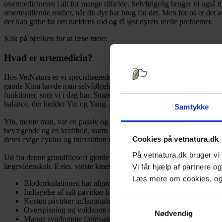
overmedicineres i alt for mange tilfælde. Selvfølgelig bruger vi også t
smertestillende midler, når dit dyr har brug for det. Men for os er det
der kan gribe fat om nældens rod og få løst dyrets reelle problemer.
Klik på bjælken for at læse mere:
Hvad er urtemedicin?
Hos VetNatura er vi specialiserede i kinesisk naturmedicin, der bygge
gamle Kina havde man selvfølgelig ikke det samme videnskabelige ind
funktioner, som vi i dag har. Snarere forstod man verden, og dermed d
balance, der hedder Yin og Yang.
Samtykke
Yin, mente man, var en passiv og feminin energi, og også kold og fug
bevægende og en kraftfuld, varm og tør energi. Hvis balancen mellem Y
Cookies på vetnatura.dk
deres evige cyklus og interaktion med hinanden blev forstyrret, result
På vetnatura.dk bruger vi c
Ud fra denne grundfilosofi gjorde de gamle kinesere videnskabelige 
lægevidenskab. F.eks. vidste kineserne for flere tusinde år siden, at
Vi får hjælp af partnere o
Læs mere om cookies, og
Blodcirkulationen har afgørende betydning for helbred og syg
Indtagelse af salt påvirker blodtrykket
Kosten påvirker inflammation
Samtykkevalg
Overspisning og voldsomt carbohydrat-indtagelse har betydning
Nødvendig
Mange sygdomme forårsages af invaderende pathogener