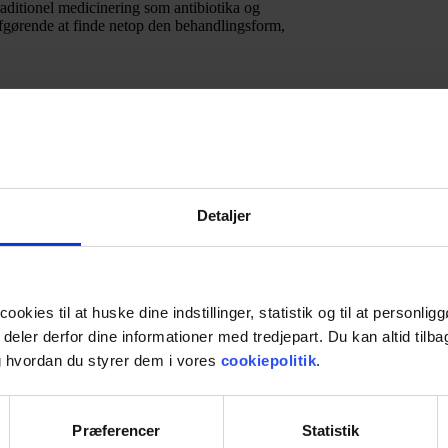
raditionel medicinering som antibiotika og
 afgørende at finde netop den behandlingsform,
r på mere end 2500 år gamle principper. I det
blik i dyrets anatomi og organernes
yret, som styret af en balance. Det er denne
Detaljer
tig, tung og solid. Yang var maskulin og
in eller Yang blev til ubalance, eller hvis
erede det i sygdom.
ookies til at huske dine indstillinger, statistik og til at personli
opdagelser, som i dag imponerer den moderne
g deler derfor dine informationer med tredjepart. Du kan altid til
 hvordan du styrer dem i vores
cookiepolitik
.
dom
en af for dannelsen af diabetes
Præferencer
Statistik