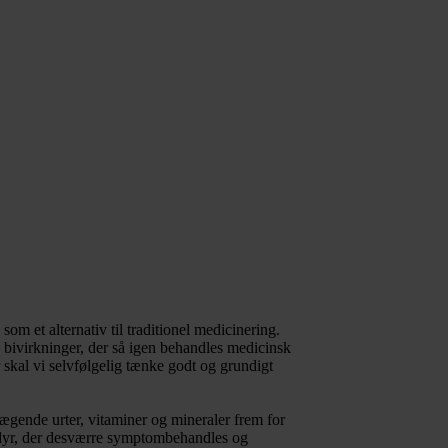
om et alternativ til traditionel medicinering.
bivirkninger, der så igen behandles medicinsk
skal vi selvfølgelig tænke godt og grundigt
ægende urter, vitaminer og mineraler frem for
es dyr, der desværre symptombehandles og