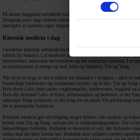
På denne baggrund udviklede kineserne naturmedicin, der kunne beh
Dengang som i dag virkede urtemedicinen gennem den interaktion og 
mængder af naturens egne lægende ingredienser.
Kinesisk medicin i dag
I moderne kinesisk urtemedicinering og dyrlægepraksis arbejder vi o
udtryk for balance. I al moderne medicin er man opmærksom på vigtig
hjerterytmer, autonome nervesystem og det endokrine system). I et sund
en kombination af energi og stof, form og funktion, Yin og Yang.
Når dyret er sygt, er det et udtryk for ubalance i kroppen – altså en
Forskellige funktioner og symptomer knytter sig til hhv. Yin og Yang o
Hvis dyret f.eks. lider under vægtforøgelse, kulderysten, svaghed og 
Hvis det derimod f.eks. er feber, inflammation og hedeture, er det Ya
udpræget Yang symptom, er der brug for en stærk Yin påvirkning som
for at genoprette balancen.
Kinesisk medicin går selvfølgelig meget dybere i sin analyse og behan
termer som Yin og Yang, selvom det er omdrejningspunktet. Når vi be
behandlingen holistisk. Holistisk er desværre et ord, der forbindes med
sådan skal det ikke forstås her. Holistisk skal opfattes i ordets egentli
diagnosticering og behandling kommer hele vejen rundt om dit dyr: Adf