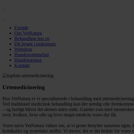
Forside
Om VetNatura
Behandling hos os
Dit besøg i praksissen
Webshop
Hundesvømmehal
Hundetræning
Kontakt
Urtemedicinering
Hos VetNatura er vi specialiserede i behandling med urtemedicinering s
Ved traditionel medicinsk behandling kan der nemlig ofte fremkomme 
– og hurtigt bliver det skruen uden ende. Ganske som med mennesker 
over, hvilken, hvor ofte og hvor meget medicin vores dyr får.
Vores navn VetNatura vidner om, at vi gerne benytter naturens egne, l
kemikalier og syntetiske stoffer. Vi mener, det er det bedste for vor