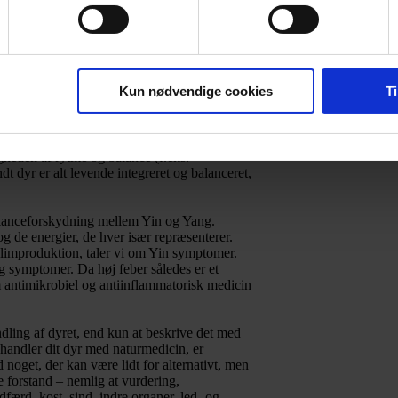
andle infektioner og andre sygdomme.
synergi, der finder sted mellem de små
Kun nødvendige cookies
Ti
gså i dag med Yin og Yang begrebet som et
heden af rytme og balance (f.eks.
t dyr er alt levende integreret og balanceret,
 balanceforskydning mellem Yin og Yang.
g de energier, de hver især repræsenterer.
slimproduktion, taler vi om Yin symptomer.
ng symptomer. Da høj feber således er et
 antimikrobiel og antiinflammatorisk medicin
dling af dyret, end kun at beskrive det med
handler dit dyr med naturmedicin, er
 noget, der kan være lidt for alternativt, men
ge forstand – nemlig at vurdering,
ærd, kost, sind, indre organer, led- og